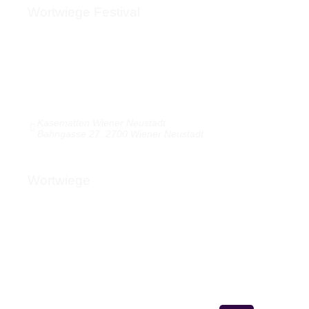
Wortwiege Festival
Über das Festival
Kasematten & Anreise
Webshop | Merch & Pässe
Bilder / Videos / Audio
Medienecho
Kasematten Wiener Neustadt
Bahngasse 27, 2700 Wiener Neustadt
Wortwiege
Über Wortwiege
Presse
Newsletter
Kontakt