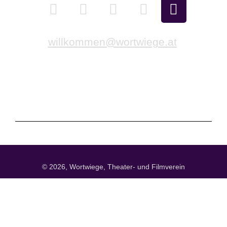
willkommen@wortwiege.at
Impressum
Datenschutzerklärung
Cookie-Richtlinie (EU)
© 2026, Wortwiege, Theater- und Filmverein