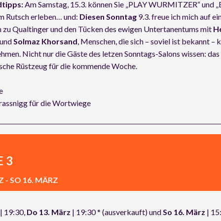
tipps:
Am Samstag, 15.3. können Sie „PLAY WURMITZER“ und „E
em Rutsch erleben… und:
Diesen Sonntag
9.3. freue ich mich auf ei
n zu Qualtinger und den Tücken des ewigen Untertanentums mit
H
und
Solmaz Khorsand
, Menschen, die sich – soviel ist bekannt – k
men. Nicht nur die Gäste des letzen Sonntags-Salons wissen: das 
lische Rüstzeug für die kommende Woche.
e
rassnigg für die Wortwiege
 3
Z - SO 16. MÄRZ
| 19:30,
Do 13. März
| 19:30 * (ausverkauft) und
So 16. März
| 15