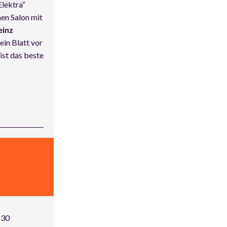
lektra“
nen Salon mit
einz
ein Blatt vor
ist das beste
:30