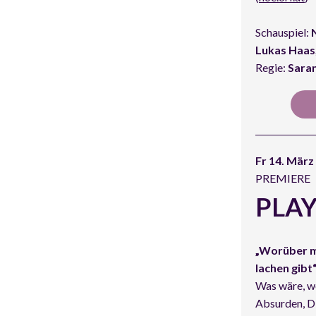
Schauspiel:
N
Lukas Haas
Regie:
Sara
Fr 14. März
PREMIERE
PLA
„Worüber ma
lachen gibt
Was wäre, we
Absurden, Di