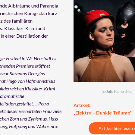
ende Albträume und Paranoia
riechischen Königsclan kurz
z des familiären
: Klassiker-Krimi und
in einer Destillation der
e-Festival in Wr. Neustadt ist
annenden Premiere eröffnet
sseur Sarantos Georgios
hat Hugo von Hofmannsthals
 bilderreichen Klassiker-Krimi
(c) Julia Kampichler
 dramatische
llation gestaltet. ... Petra
Artikel:
iht dieser verhärteten Frau viele
„Elektra – Dunkle Träume“
schen Zorn und Zynismus, Hass
lung, Hoffnung und Wahnsinn.«
Artikel hier lesen 