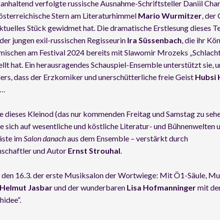
nhaltend verfolgte russische Ausnahme-Schriftsteller Daniil Cha
österreichische Stern am Literaturhimmel
Mario Wurmitzer
, der
ktuelles Stück gewidmet hat. Die dramatische Erstlesung dieses Tex
er jungen exil-russischen Regisseurin
Ira Süssenbach
, die ihr Kö
mischen am Festival 2024 bereits mit Slawomir Mrozeks „Schlacht
llt hat. Ein herausragendes Schauspiel-Ensemble unterstützt sie, u
rs, dass der Erzkomiker und unerschütterliche freie Geist
Hubsi
t…
e dieses Kleinod (das nur kommenden Freitag und Samstag zu sehen
ie sich auf wesentliche und köstliche Literatur- und Bühnenwelten
äste im
Salon danach
aus dem Ensemble – verstärkt durch
nschaftler und Autor
Ernst Strouhal
.
 den 16.3. der erste Musiksalon der Wortwiege: Mit Ö1-Säule, M
Helmut Jasbar
und der wunderbaren
Lisa Hofmanninger
mit de
idee“.