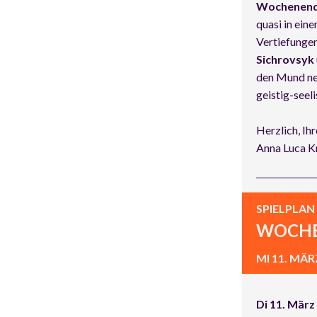
Wochenend
quasi in ein
Vertiefunge
Sichrovsyk
den Mund neh
geistig-see
Herzlich, Ihr
Anna Luca K
SPIELPLAN
WOCHE
MI 11. MÄR
Di 11. März