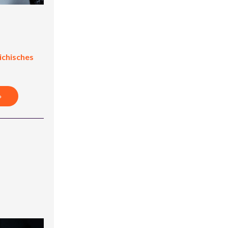
eichisches
»