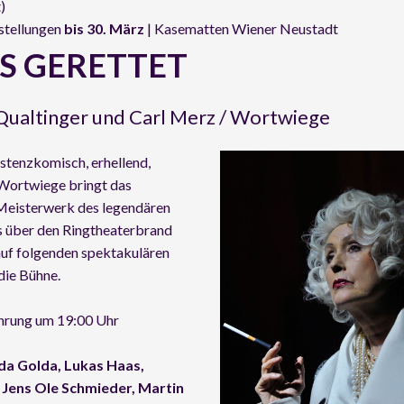
)
stellungen
bis 30. März
| Kasematten Wiener Neustadt
S GERETTET
ualtinger und Carl Merz / Wortwiege
istenzkomisch, erhellend,
 Wortwiege bringt das
Meisterwerk des legendären
 über den Ringtheaterbrand
auf folgenden spektakulären
die Bühne.
ührung um 19:00 Uhr
Ida Golda, Lukas Haas,
, Jens Ole Schmieder, Martin