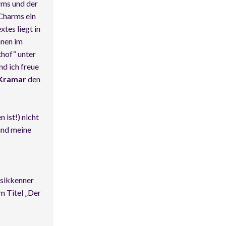
rms und der
 Charms ein
tes liegt in
nnen im
hof“ unter
nd ich freue
 Kramar
den
 ist!) nicht
 und meine
usikkenner
m Titel „Der