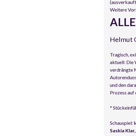
(ausverkauft
Weitere Vor
ALLE
Helmut Q
Tragisch, ex
aktuell: Die
verdrängte 
Autorenduos
und den dar
Prozess auf 
* Stückeinf
Schauspiel:
Saskia Klar