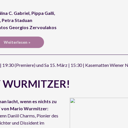
ina C. Gabriel, Pippa Galli,
, Petra Staduan
ntos Georgios Zervoulakos
Weiterlesen »
| 19:30 (Premiere) und Sa 15. März | 15:30 | Kasematten Wiener 
Y WURMITZER!
n lacht, wenn es nichts zu
“ von Mario Wurmitzer:
nn Daniil Charms, Pionier des
chter und Dissident im