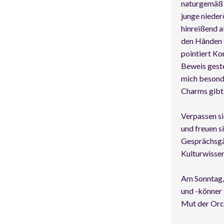
naturgemäß a
junge nieder
hinreißend a
den Händen d
pointiert Ko
Beweis geste
mich besonde
Charms gib
Verpassen si
und freuen s
Gesprächsg
Kulturwisse
Am Sonntag,
und -könner
Mut der Orch