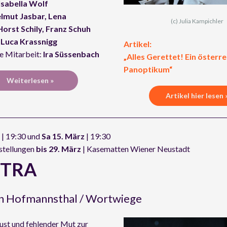
Isabella Wolf
lmut Jasbar, Lena
(c) Julia Kampichler
Horst Schily, Franz Schuh
 Luca Krassnigg
Artikel:
e Mitarbeit:
Ira Süssenbach
„Alles Gerettet! Ein österr
Panoptikum“
Weiterlesen »
Artikel hier lesen 
| 19:30 und
Sa 15. März
| 19:30
stellungen
bis 29. März
| Kasematten Wiener Neustadt
KTRA
n Hofmannsthal / Wortwiege
ust und fehlender Mut zur