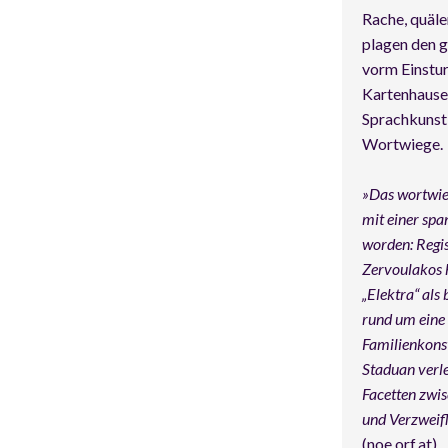
Rache, quäl
plagen den g
vorm Einstur
Kartenhauses
Sprachkunst 
Wortwiege.
»Das wortwieg
mit einer sp
worden: Regi
Zervoulakos 
„Elektra“ als
rund um eine
Familienkonste
Staduan verle
Facetten zwi
und Verzweif
(
noe.orf.at
)