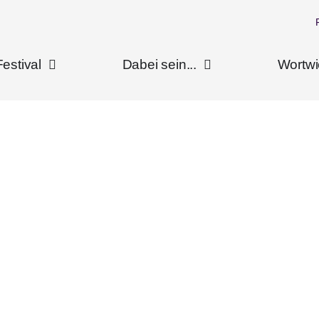
Festival
Dabei sein...
Wortw