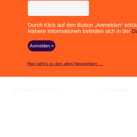
Durch Klick auf den Button „Anmelden“ erklä
Nähere Informationen befinden sich in der
D
Hier geht’s zu den alten Newslettern …
Wortwiege Festival
Wortwiege
Über das Festival
Über Wortwieg
Kasematten & Anreise
Presse
Webshop | Merch & Pässe
Newsletter
Bilder / Videos / Audio
Kontakt
Medienecho