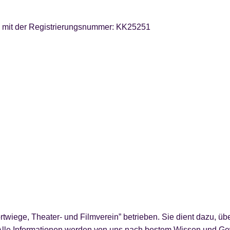
 mit der Registrierungsnummer:
KK25251
wiege, Theater- und Filmverein” betrieben. Sie dient dazu, übe
Alle Informationen werden von uns nach bestem Wissen und Gewis