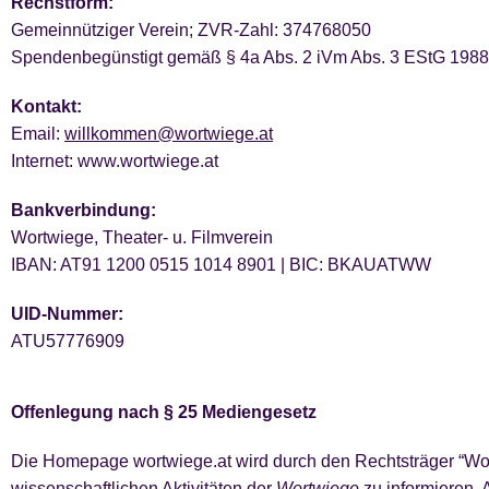
Rechstform:
Gemeinnütziger Verein; ZVR-Zahl: 374768050
Spendenbegünstigt
gemäß § 4a Abs. 2 iVm Abs. 3 EStG 1988
Kontakt:
Email:
willkommen@wortwiege.at
Internet: www.wortwiege.at
Bankverbindung:
Wortwiege, Theater- u. Filmverein
IBAN: AT91 1200 0515 1014 8901 | BIC: BKAUATWW
UID-Nummer:
ATU57776909
Offenlegung nach § 25 Mediengesetz
Die Homepage wortwiege.at wird durch den Rechtsträger “Wort
wissenschaftlichen Aktivitäten der
Wortwiege
zu informieren. 