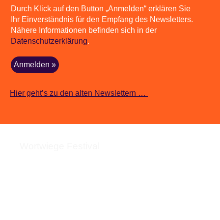
Durch Klick auf den Button „Anmelden“ erklären Sie
Ihr Einverständnis für den Empfang des Newsletters.
Nähere Informationen befinden sich in der
Datenschutzerklärung
.
Hier geht’s zu den alten Newslettern …
Wortwiege Festival
Über das Festival
Kasematten & Anreise
Webshop | Merch & Pässe
Bilder / Videos / Audio
Medienecho