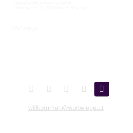
Kasematten Wiener Neustadt
Bahngasse 27, 2700 Wiener Neustadt
Wortwiege
Über Wortwiege
Presse
Newsletter
Kontakt
willkommen@wortwiege.at
Impressum