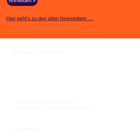
Hier geht’s zu den alten Newslettern …
Wortwiege Festival
Über das Festival
Kasematten & Anreise
Webshop | Merch & Pässe
Bilder / Videos / Audio
Medienecho
Kasematten Wiener Neustadt
Bahngasse 27, 2700 Wiener Neustadt
Wortwiege