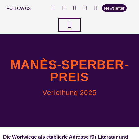
Newsletter
FOLLOW US:
Dabei sein…
MANÈS-SPERBER-
PREIS
Verleihung 2025
Die Wortwiege als etablierte Adresse für Literatur und