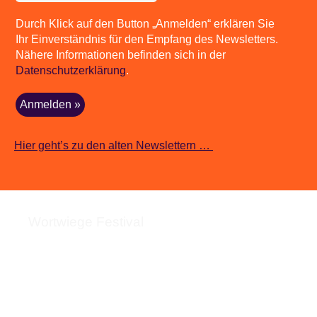
Durch Klick auf den Button „Anmelden“ erklären Sie
Ihr Einverständnis für den Empfang des Newsletters.
Nähere Informationen befinden sich in der
Datenschutzerklärung
.
Hier geht’s zu den alten Newslettern …
Wortwiege Festival
Über das Festival
Kasematten & Anreise
Webshop | Merch & Pässe
Bilder / Videos / Audio
Medienecho