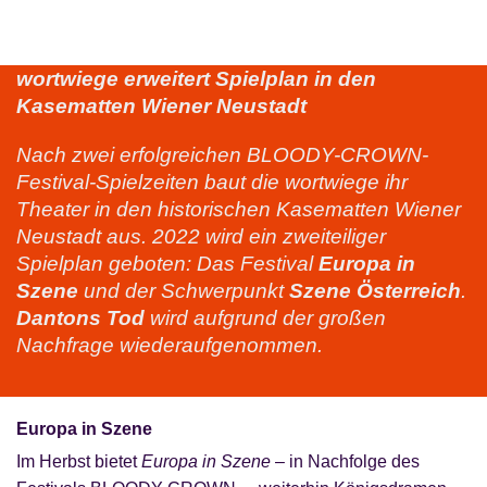
wortwiege
erweitert Spielplan in den
Kasematten Wiener Neustadt
Nach zwei erfolgreichen BLOODY-CROWN-
Festival-Spielzeiten baut die wortwiege ihr
Theater in den historischen Kasematten Wiener
Neustadt aus. 2022 wird ein zweiteiliger
Spielplan geboten: Das Festival
Europa in
Szene
und der Schwerpunkt
Szene Österreich
.
Dantons Tod
wird aufgrund der großen
Nachfrage wiederaufgenommen.
Europa in Szene
Im Herbst bietet
Europa in Szene
– in Nachfolge des